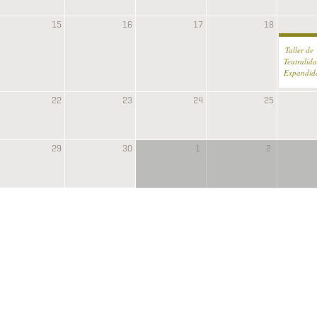
15
16
17
18
Taller de
Teatralid
Expandid
22
23
24
25
29
30
1
2