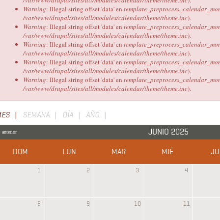
/var/www/drupal/sites/all/modules/calendar/theme/theme.inc
).
Warning
: Illegal string offset 'data' en
template_preprocess_calendar_mon
/var/www/drupal/sites/all/modules/calendar/theme/theme.inc
).
Warning
: Illegal string offset 'data' en
template_preprocess_calendar_mon
/var/www/drupal/sites/all/modules/calendar/theme/theme.inc
).
Warning
: Illegal string offset 'data' en
template_preprocess_calendar_mon
/var/www/drupal/sites/all/modules/calendar/theme/theme.inc
).
Warning
: Illegal string offset 'data' en
template_preprocess_calendar_mon
/var/www/drupal/sites/all/modules/calendar/theme/theme.inc
).
Warning
: Illegal string offset 'data' en
template_preprocess_calendar_mon
/var/www/drupal/sites/all/modules/calendar/theme/theme.inc
).
Solapas
MES
(SOLAPA
SEMANA
DÍA
AÑO
ACTIVA)
principales
JUNIO 2025
 anterior
DOM
LUN
MAR
MIÉ
JU
1
2
3
4
8
9
10
11