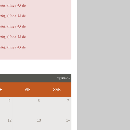
th()
(línea
43
de
th()
(línea
38
de
th()
(línea
43
de
th()
(línea
38
de
th()
(línea
43
de
siguiente »
E
VIE
SÁB
5
6
7
12
13
14