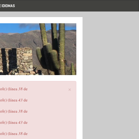
E IDIOMAS
×
th()
(línea
38
de
th()
(línea
43
de
th()
(línea
38
de
th()
(línea
43
de
th()
(línea
38
de