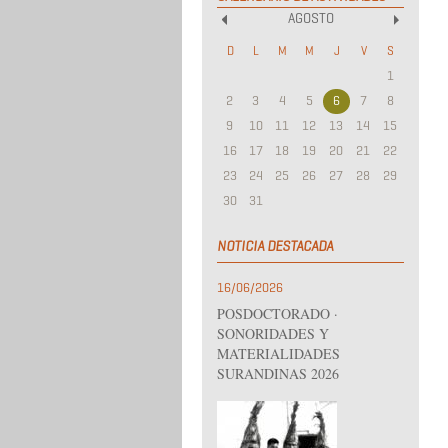
AGOSTO
«
»
D
L
M
M
J
V
S
1
2
3
4
5
6
7
8
9
10
11
12
13
14
15
16
17
18
19
20
21
22
23
24
25
26
27
28
29
30
31
NOTICIA DESTACADA
16/06/2026
POSDOCTORADO ·
SONORIDADES Y
MATERIALIDADES
SURANDINAS 2026