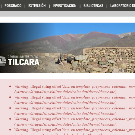
POSGRADO
EXTENSIÓN
INVESTIGACION
BIBLIOTECAS
LABORATORIO D
Mensaje
Warning
: Illegal string offset 'data' en
template_preprocess_calendar_mon
de
/var/www/drupal/sites/all/modules/calendar/theme/theme.inc
).
error
Warning
: Illegal string offset 'data' en
template_preprocess_calendar_mon
/var/www/drupal/sites/all/modules/calendar/theme/theme.inc
).
Warning
: Illegal string offset 'data' en
template_preprocess_calendar_mon
/var/www/drupal/sites/all/modules/calendar/theme/theme.inc
).
Warning
: Illegal string offset 'data' en
template_preprocess_calendar_mon
/var/www/drupal/sites/all/modules/calendar/theme/theme.inc
).
Warning
: Illegal string offset 'data' en
template_preprocess_calendar_mon