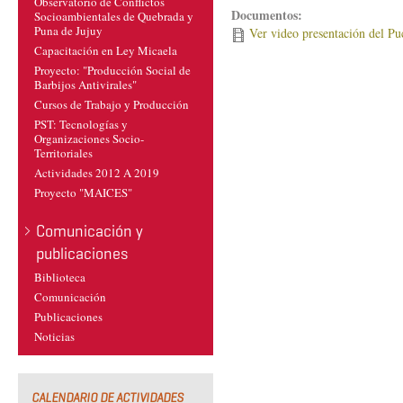
Observatorio de Conflictos
Documentos:
Socioambientales de Quebrada y
Puna de Jujuy
Ver video presentación del Pu
Capacitación en Ley Micaela
Proyecto: "Producción Social de
Barbijos Antivirales"
Cursos de Trabajo y Producción
PST: Tecnologías y
Organizaciones Socio-
Territoriales
Actividades 2012 A 2019
Proyecto "MAICES"
Comunicación y
publicaciones
Biblioteca
Comunicación
Publicaciones
Noticias
CALENDARIO DE ACTIVIDADES