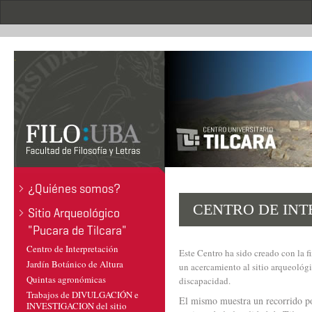
Pasar
al
contenido
principal
.
¿Quiénes somos?
CENTRO DE INT
Sitio Arqueológico
"Pucara de Tilcara"
Centro de Interpretación
Este Centro ha sido creado con la f
Jardín Botánico de Altura
un acercamiento al sitio arqueológi
Quintas agronómicas
discapacidad.
Trabajos de DIVULGACIÓN e
El mismo muestra un recorrido por
INVESTIGACION del sitio