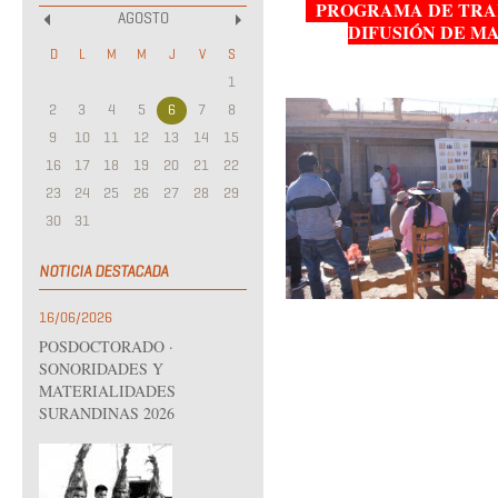
PROGRAMA DE TRAB
AGOSTO
DIFUSIÓN DE M
«
»
D
L
M
M
J
V
S
1
2
3
4
5
6
7
8
9
10
11
12
13
14
15
16
17
18
19
20
21
22
23
24
25
26
27
28
29
30
31
NOTICIA DESTACADA
16/06/2026
POSDOCTORADO ·
SONORIDADES Y
MATERIALIDADES
SURANDINAS 2026