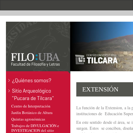
Pasar
al
contenido
principal
.
¿Quiénes somos?
EXTENSIÓN
Sitio Arqueológico
"Pucara de Tilcara"
Centro de Interpretación
La función de la Extension, a la 
Jardín Botánico de Altura
instituciones de Educación Supe
Quintas agronómicas
En este sentido desde el área, se
Trabajos de DIVULGACIÓN e
surgen. Estos se conciben, diseñ
INVESTIGACION del sitio