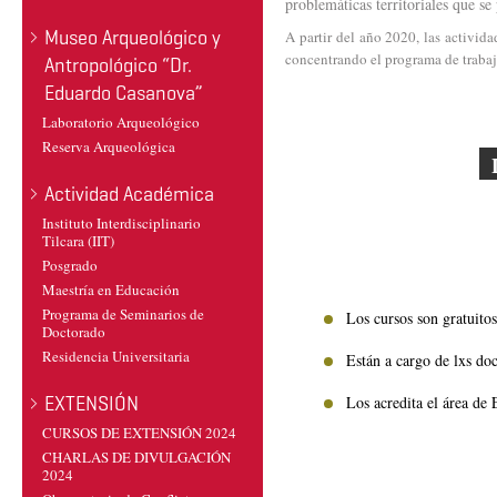
problemáticas territoriales que se 
Museo Arqueológico y
A partir del año 2020, las activid
concentrando el programa de trabaj
Antropológico “Dr.
Eduardo Casanova”
Laboratorio Arqueológico
Reserva Arqueológica
L
Actividad Académica
Instituto Interdisciplinario
Tilcara (IIT)
Posgrado
Maestría en Educación
Programa de Seminarios de
Los cursos son gratuitos
Doctorado
Residencia Universitaria
Están a cargo de lxs doc
Los acredita el área de
EXTENSIÓN
CURSOS DE EXTENSIÓN 2024
CHARLAS DE DIVULGACIÓN
2024