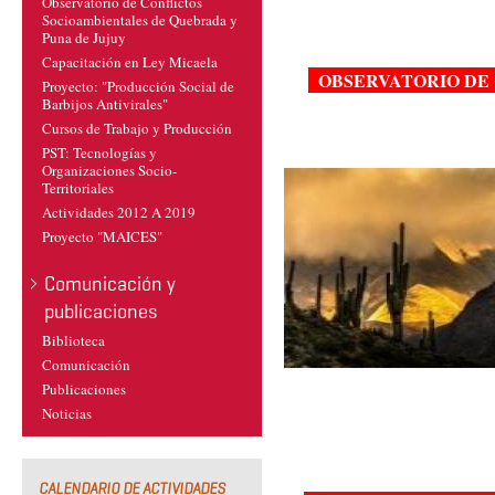
Observatorio de Conflictos
Socioambientales de Quebrada y
Puna de Jujuy
Capacitación en Ley Micaela
OBSERVATORIO DE 
Proyecto: "Producción Social de
Barbijos Antivirales"
Cursos de Trabajo y Producción
PST: Tecnologías y
Organizaciones Socio-
Territoriales
Actividades 2012 A 2019
Proyecto "MAICES"
Comunicación y
publicaciones
Biblioteca
Comunicación
Publicaciones
Noticias
CALENDARIO DE ACTIVIDADES