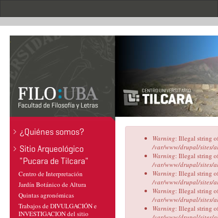
Pasar
al
contenido
principal
.
¿Quiénes somos?
Mensaje
Warning
: Illegal string o
de
/var/www/drupal/sites/a
Sitio Arqueológico
error
Warning
: Illegal string o
"Pucara de Tilcara"
/var/www/drupal/sites/a
Warning
: Illegal string o
Centro de Interpretación
/var/www/drupal/sites/a
Jardín Botánico de Altura
Warning
: Illegal string o
Quintas agronómicas
/var/www/drupal/sites/a
Trabajos de DIVULGACIÓN e
Warning
: Illegal string o
INVESTIGACION del sitio
/var/www/drupal/sites/a