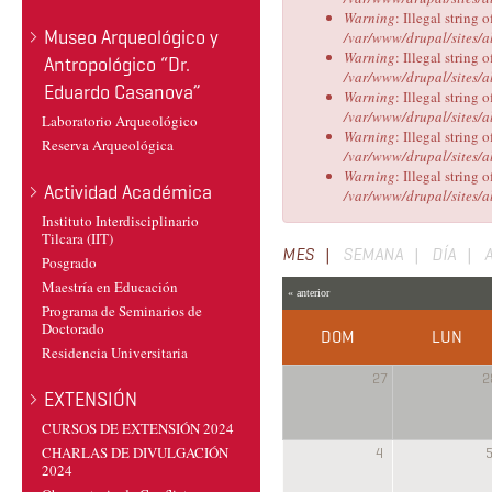
Warning
: Illegal string o
Museo Arqueológico y
/var/www/drupal/sites/a
Warning
: Illegal string o
Antropológico “Dr.
/var/www/drupal/sites/a
Eduardo Casanova”
Warning
: Illegal string o
/var/www/drupal/sites/a
Laboratorio Arqueológico
Warning
: Illegal string o
Reserva Arqueológica
/var/www/drupal/sites/a
Warning
: Illegal string o
Actividad Académica
/var/www/drupal/sites/a
Instituto Interdisciplinario
Tilcara (IIT)
Solapas
MES
(SOLAPA
SEMANA
DÍA
Posgrado
ACTIVA)
principales
Maestría en Educación
« anterior
Programa de Seminarios de
Doctorado
DOM
LUN
Residencia Universitaria
27
2
EXTENSIÓN
CURSOS DE EXTENSIÓN 2024
CHARLAS DE DIVULGACIÓN
4
2024