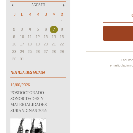
AGOSTO
«
»
D
L
M
M
J
V
S
1
2
3
4
5
6
7
8
9
10
11
12
13
14
15
16
17
18
19
20
21
22
23
24
25
26
27
28
29
30
31
Facultad
en articulación
NOTICIA DESTACADA
16/06/2026
POSDOCTORADO ·
SONORIDADES Y
MATERIALIDADES
SURANDINAS 2026