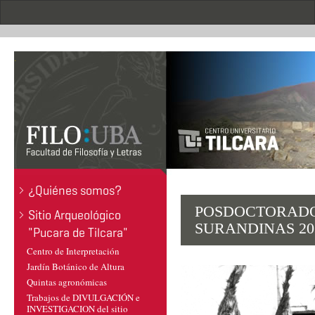
Pasar
al
contenido
principal
.
¿Quiénes somos?
POSDOCTORADO
Sitio Arqueológico
SURANDINAS 20
"Pucara de Tilcara"
Centro de Interpretación
Jardín Botánico de Altura
Quintas agronómicas
Trabajos de DIVULGACIÓN e
INVESTIGACION del sitio