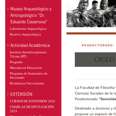
Museo Arqueológico y
Antropológico “Dr.
Eduardo Casanova”
Laboratorio Arqueológico
Reserva Arqueológica
Actividad Académica
POSDOCTORADO ·
Instituto Interdisciplinario
Tilcara (IIT)
CICLO
Posgrado
Maestría en Educación
Programa de Seminarios de
Doctorado
Residencia Universitaria
La Facultad de Filosofía
Ciencias Sociales de la 
EXTENSIÓN
Posdoctorado
“Sonorida
CURSOS DE EXTENSIÓN 2024
CHARLAS DE DIVULGACIÓN
Destinado a doctores y d
2024
propone un espacio de fo