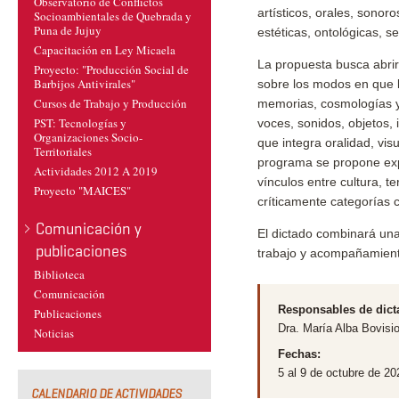
Observatorio de Conflictos
artísticos, orales, sono
Socioambientales de Quebrada y
Puna de Jujuy
estéticas, ontológicas, s
Capacitación en Ley Micaela
La propuesta busca abrir 
Proyecto: "Producción Social de
Barbijos Antivirales"
sobre los modos en que 
Cursos de Trabajo y Producción
memorias, cosmologías y
PST: Tecnologías y
voces, sonidos, objetos,
Organizaciones Socio-
que integra oralidad, visu
Territoriales
programa se propone expl
Actividades 2012 A 2019
vínculos entre cultura, t
Proyecto "MAICES"
críticamente categorías 
Comunicación y
El dictado combinará una
publicaciones
trabajo y acompañamient
Biblioteca
Comunicación
Responsables de dict
Publicaciones
Dra. María Alba Bovisi
Noticias
Fechas:
5 al 9 de octubre de 20
CALENDARIO DE ACTIVIDADES