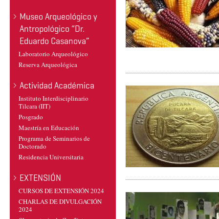
Museo Arqueológico y
Antropológico “Dr.
Eduardo Casanova”
Laboratorio Arqueológico
Reserva Arqueológica
Actividad Académica
Instituto Interdisciplinario
Tilcara (IIT)
Posgrado
Maestría en Educación
Programa de Seminarios de
Doctorado
Residencia Universitaria
EXTENSIÓN
CURSOS DE EXTENSIÓN 2024
CHARLAS DE DIVULGACIÓN
2024