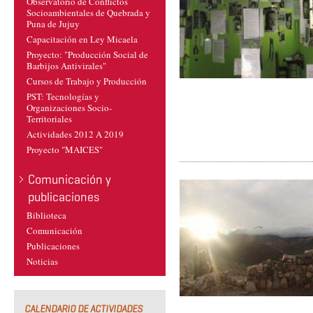
Observatorio de Conflictos
Socioambientales de Quebrada y
Puna de Jujuy
Capacitación en Ley Micaela
Proyecto: "Producción Social de
Barbijos Antivirales"
Cursos de Trabajo y Producción
PST: Tecnologías y
Organizaciones Socio-
Territoriales
Actividades 2012 A 2019
Proyecto "MAICES"
Comunicación y
publicaciones
Biblioteca
Comunicación
Publicaciones
Noticias
CALENDARIO DE ACTIVIDADES