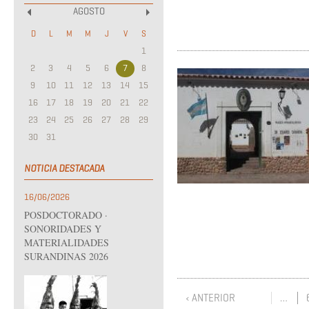
AGOSTO
«
»
D
L
M
M
J
V
S
1
2
3
4
5
6
7
8
9
10
11
12
13
14
15
16
17
18
19
20
21
22
23
24
25
26
27
28
29
30
31
NOTICIA DESTACADA
16/06/2026
POSDOCTORADO ·
SONORIDADES Y
MATERIALIDADES
SURANDINAS 2026
‹ ANTERIOR
…