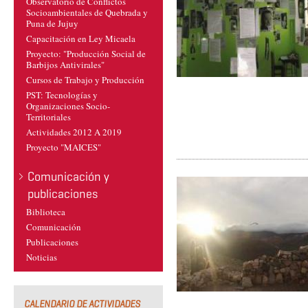
Observatorio de Conflictos
Socioambientales de Quebrada y
Puna de Jujuy
Capacitación en Ley Micaela
Proyecto: "Producción Social de
Barbijos Antivirales"
Cursos de Trabajo y Producción
PST: Tecnologías y
Organizaciones Socio-
Territoriales
Actividades 2012 A 2019
Proyecto "MAICES"
Comunicación y
publicaciones
Biblioteca
Comunicación
Publicaciones
Noticias
CALENDARIO DE ACTIVIDADES