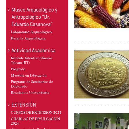
Museo Arqueológico y
Antropológico “Dr.
Eduardo Casanova”
Laboratorio Arqueológico
Reserva Arqueológica
Actividad Académica
Instituto Interdisciplinario
Tilcara (IIT)
Posgrado
Maestría en Educación
Programa de Seminarios de
Doctorado
Residencia Universitaria
EXTENSIÓN
CURSOS DE EXTENSIÓN 2024
CHARLAS DE DIVULGACIÓN
2024