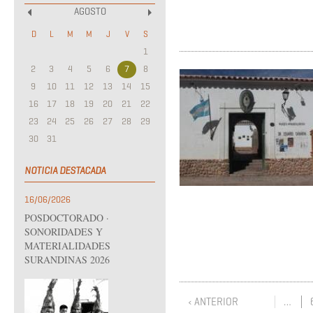
AGOSTO
«
»
D
L
M
M
J
V
S
1
2
3
4
5
6
7
8
9
10
11
12
13
14
15
16
17
18
19
20
21
22
23
24
25
26
27
28
29
30
31
NOTICIA DESTACADA
16/06/2026
POSDOCTORADO ·
SONORIDADES Y
MATERIALIDADES
SURANDINAS 2026
‹ ANTERIOR
…