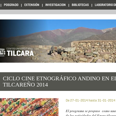
POSGRADO
EXTENSIÓN
INVESTIGACION
BIBLIOTECAS
LABORATORIO D
CICLO CINE ETNOGRÁFICO ANDINO EN E
TILCAREÑO 2014
De
27-01-2014
hasta
31-01-2014
El programa se propuso como una o
de las actividades del Enero tilcar