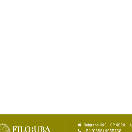
Belgrano 445 - CP 4624 - Ju
+54 (0388) 4955768