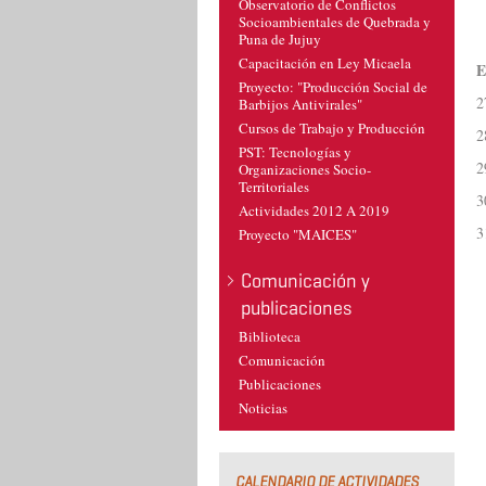
Observatorio de Conflictos
Socioambientales de Quebrada y
Puna de Jujuy
Capacitación en Ley Micaela
E
Proyecto: "Producción Social de
2
Barbijos Antivirales"
Cursos de Trabajo y Producción
2
PST: Tecnologías y
2
Organizaciones Socio-
Territoriales
3
Actividades 2012 A 2019
3
Proyecto "MAICES"
Comunicación y
publicaciones
Biblioteca
Comunicación
Publicaciones
Noticias
CALENDARIO DE ACTIVIDADES