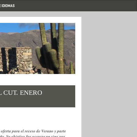
E IDIOMAS
L CUT. ENERO
ferta para el receso de Verano y parte
eño. Su objetivo fue acercar un cine que