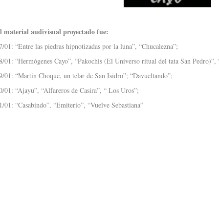
l material audivisual proyectado fue:
7/01: “Entre las piedras hipnotizadas por la luna”, “Chucalezna”;
8/01: “Hermógenes Cayo”, “Pakochis (El Universo ritual del tata San Pedro)”, “
9/01: “Martín Choque, un telar de San Isidro”; “Davueltando”;
0/01: “Ajayu”, “Alfareros de Casira”, “ Los Uros”;
1/01: “Casabindo”, “Emiterio”, “Vuelve Sebastiana”