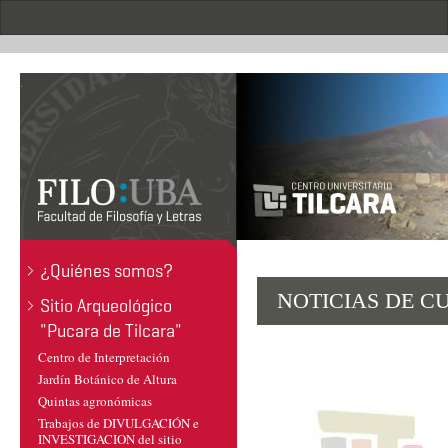
Pasar
al
contenido
principal
.
¿Quiénes somos?
NOTICIAS DE C
Sitio Arqueológico
"Pucara de Tilcara"
Centro de Interpretación
Jardín Botánico de Altura
Quintas agronómicas
Trabajos de DIVULGACIÓN e
INVESTIGACION del sitio