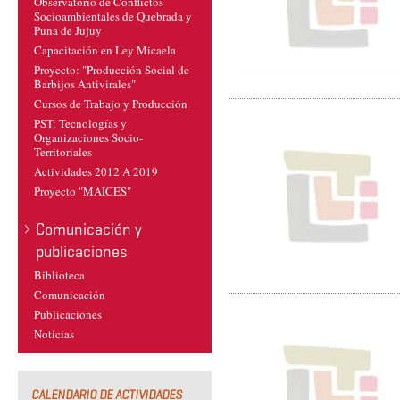
Observatorio de Conflictos
Socioambientales de Quebrada y
Puna de Jujuy
Capacitación en Ley Micaela
Proyecto: "Producción Social de
Barbijos Antivirales"
Cursos de Trabajo y Producción
PST: Tecnologías y
Organizaciones Socio-
Territoriales
Actividades 2012 A 2019
Proyecto "MAICES"
Comunicación y
publicaciones
Biblioteca
Comunicación
Publicaciones
Noticias
CALENDARIO DE ACTIVIDADES