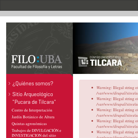
Pasar
al
contenido
principal
.
¿Quiénes somos?
Mensaje
Warning
: Illegal string o
de
/var/www/drupal/sites/a
Sitio Arqueológico
error
Warning
: Illegal string o
"Pucara de Tilcara"
/var/www/drupal/sites/a
Warning
: Illegal string o
Centro de Interpretación
/var/www/drupal/sites/a
Jardín Botánico de Altura
Warning
: Illegal string o
Quintas agronómicas
/var/www/drupal/sites/a
Trabajos de DIVULGACIÓN e
Warning
: Illegal string o
INVESTIGACION del sitio
/var/www/drupal/sites/a