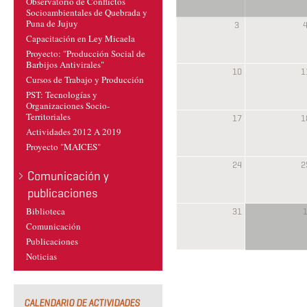
Observatorio de Conflictos
Socioambientales de Quebrada y
Puna de Jujuy
3
Capacitación en Ley Micaela
Proyecto: "Producción Social de
Barbijos Antivirales"
10
1
Cursos de Trabajo y Producción
PST: Tecnologías y
Organizaciones Socio-
Territoriales
17
1
Actividades 2012 A 2019
Proyecto "MAICES"
24
2
Comunicación y
publicaciones
Biblioteca
31
Comunicación
Publicaciones
Noticias
CALENDARIO DE ACTIVIDADES