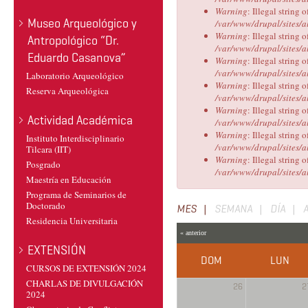
Warning
: Illegal string o
Museo Arqueológico y
/var/www/drupal/sites/a
Warning
: Illegal string o
Antropológico “Dr.
/var/www/drupal/sites/a
Eduardo Casanova”
Warning
: Illegal string o
/var/www/drupal/sites/a
Laboratorio Arqueológico
Warning
: Illegal string o
Reserva Arqueológica
/var/www/drupal/sites/a
Warning
: Illegal string o
Actividad Académica
/var/www/drupal/sites/a
Warning
: Illegal string o
Instituto Interdisciplinario
/var/www/drupal/sites/a
Tilcara (IIT)
Warning
: Illegal string o
Posgrado
/var/www/drupal/sites/a
Maestría en Educación
Programa de Seminarios de
Doctorado
Solapas
MES
(SOLAPA
SEMANA
DÍA
Residencia Universitaria
ACTIVA)
principales
« anterior
EXTENSIÓN
DOM
LUN
CURSOS DE EXTENSIÓN 2024
CHARLAS DE DIVULGACIÓN
26
2
2024