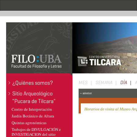
Pasar
al
contenido
principal
.
Solapas
¿Quiénes somos?
MES
SEMANA
DÍA
(SOL
ACTI
principales
Sitio Arqueológico
« anterior
"Pucara de Tilcara"
Centro de Interpretación
Horarios de visita al Museo Ar
Jardín Botánico de Altura
Quintas agronómicas
Trabajos de DIVULGACIÓN e
INVESTIGACION del sitio