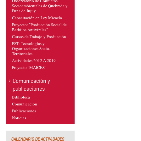
Observatorio de Conflictos
Socioambientales de Quebrada y
Puna de Jujuy
Capacitación en Ley Micaela
Proyecto: "Producción Social de
Barbijos Antivirales"
Cursos de Trabajo y Producción
PST: Tecnologías y
Organizaciones Socio-
Territoriales
Actividades 2012 A 2019
Proyecto "MAICES"
Comunicación y
publicaciones
Biblioteca
Comunicación
Publicaciones
Noticias
CALENDARIO DE ACTIVIDADES