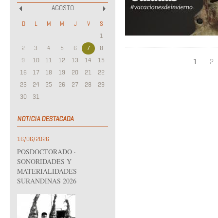
AGOSTO
«
»
D
L
M
M
J
V
S
1
2
3
4
5
6
7
8
9
10
11
12
13
14
15
1
2
16
17
18
19
20
21
22
23
24
25
26
27
28
29
30
31
NOTICIA DESTACADA
16/06/2026
POSDOCTORADO ·
SONORIDADES Y
MATERIALIDADES
SURANDINAS 2026