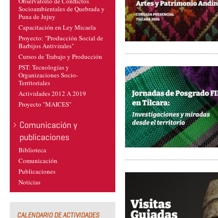
Observatorio de Conflictos
Socioambientales de Quebrada y
Puna de Jujuy
Capacitación en Ley Micaela
Proyecto: "Producción Social de
Barbijos Antivirales"
Cursos de Trabajo y Producción
PST: Tecnologías y
Organizaciones Socio-
Territoriales
Actividades 2012 A 2019
Proyecto "MAICES"
Comunicación y
publicaciones
Biblioteca
Comunicación
Publicaciones
Noticias
CALENDARIO DE ACTIVIDADES