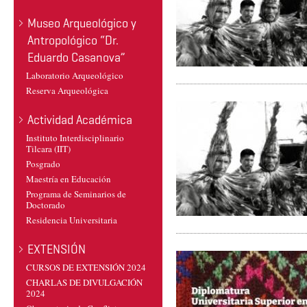
Museo Arqueológico y
Antropológico “Dr.
Eduardo Casanova”
Laboratorio Arqueológico
Reserva Arqueológica
Actividad Académica
Instituto Interdisciplinario
Tilcara (IIT)
Posgrado
Maestría en Educación
Programa de Seminarios de
Doctorado
Residencia Universitaria
EXTENSIÓN
CURSOS DE EXTENSIÓN 2024
CHARLAS DE DIVULGACIÓN
2024