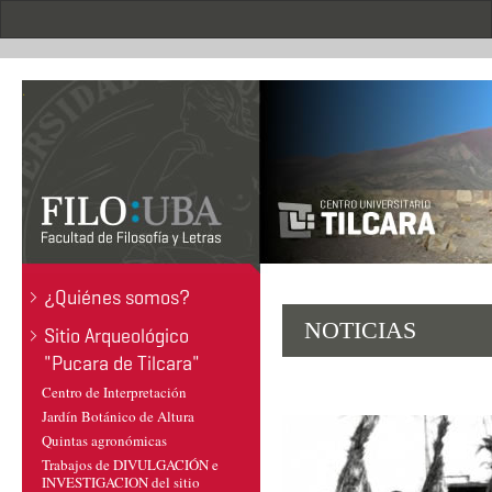
Pasar
al
contenido
principal
.
¿Quiénes somos?
NOTICIAS
Sitio Arqueológico
"Pucara de Tilcara"
Centro de Interpretación
Jardín Botánico de Altura
Quintas agronómicas
Trabajos de DIVULGACIÓN e
INVESTIGACION del sitio